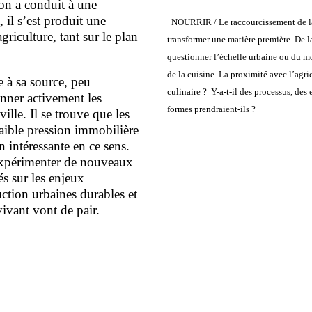
ion a conduit à une
 il s’est produit une
NOURRIR / Le raccourcissement de la 
griculture, tant sur le plan
transformer une matière première. De la
questionner l’échelle urbaine ou du mo
de la cuisine. La proximité avec l’agr
e à sa source, peu
culinaire ? Y-a-t-il des processus, des 
onner activement les
formes prendraient-ils ?
ille. Il se trouve que les
faible pression immobilière
on intéressante en ce sens.
 expérimenter de nouveaux
s sur les enjeux
ction urbaines durables et
vivant vont de pair.