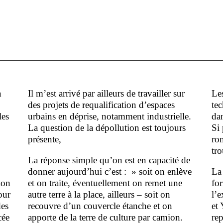
a
Il m’est arrivé par ailleurs de travailler sur
Les
des projets de requalification d’espaces
tec
les
urbains en déprise, notamment industrielle.
dan
La question de la dépollution est toujours
Si 
présente,
ro
tr
La réponse simple qu’on est en capacité de
donner aujourd’hui c’est : » soit on enlève
La 
ion
et on traite, éventuellement on remet une
fo
our
autre terre à la place, ailleurs – soit on
l’
des
recouvre d’un couvercle étanche et on
et 
cée
apporte de la terre de culture par camion.
rep