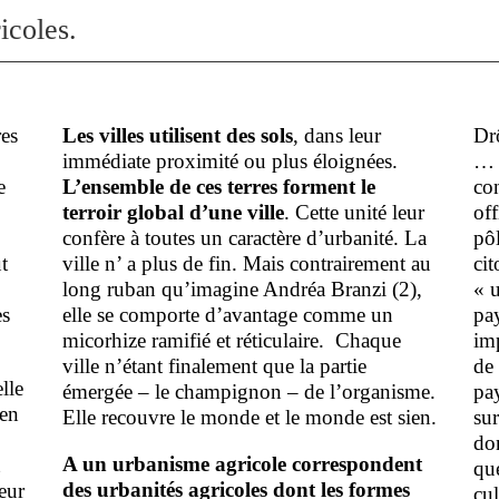
icoles.
res
Les villes utilisent des sols
, dans leur
Drô
immédiate proximité ou plus éloignées.
… s
e
L’ensemble de ces terres forment le
con
terroir global d’une ville
. Cette unité leur
off
confère à toutes un caractère d’urbanité. La
pôl
t
ville n’ a plus de fin. Mais contrairement au
cit
long ruban qu’imagine Andréa Branzi (2),
« 
es
elle se comporte d’avantage comme un
pay
micorhize ramifié et réticulaire. Chaque
im
ville n’étant finalement que la partie
de 
lle
émergée – le champignon – de l’organisme.
pa
 en
Elle recouvre le monde et le monde est sien.
sur
don
A un urbanisme agricole correspondent
t
que
des urbanités agricoles dont les formes
eur
cul