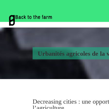
Urbanités agricoles de la 
Decreasing cities : une oppo
l’agriculture.