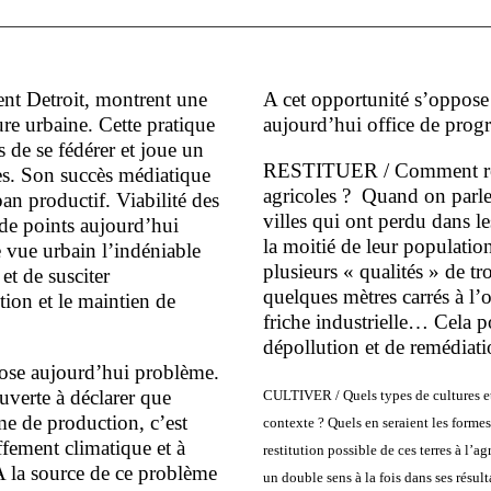
ent Detroit, montrent une
A cet opportunité s’oppose 
re urbaine. Cette pratique
aujourd’hui office de prog
de se fédérer et joue un
RESTITUER / Comment rest
ires. Son succès médiatique
agricoles ? Quand on parle 
pan productif. Viabilité des
villes qui ont perdu dans le
de points aujourd’hui
la moitié de leur populati
e vue urbain l’indéniable
plusieurs « qualités » de tr
et de susciter
quelques mètres carrés à l’o
ion et le maintien de
friche industrielle… Cela 
dépollution et de remédiatio
pose aujourd’hui problème.
uverte à déclarer que
CULTIVER / Quels types de cultures et
e de production, c’est
contexte ? Quels en seraient les forme
ffement climatique et à
restitution possible de ces terres à l’a
A la source de ce problème
un double sens à la fois dans ses résul